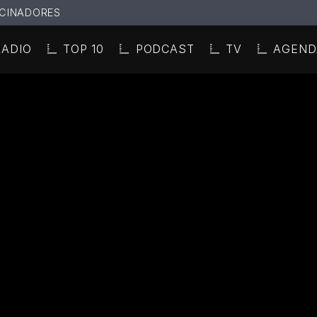
CINADORES
RADIO
TOP 10
PODCAST
TV
AGEND
N ACTUAL
ULO
TA