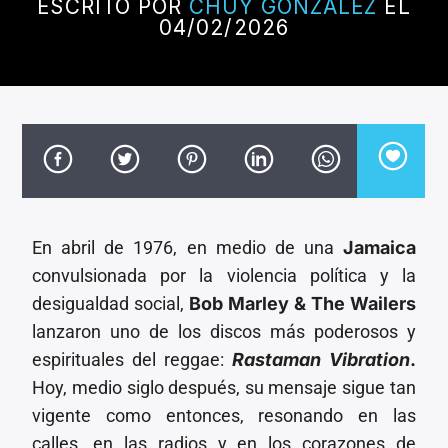
CANCIÓN ACTUAL
ESCRITO POR
CHUY GONZALEZ
EL
04/02/2026
TÍTULO
ARTISTA
Invencible Radio
En abril de 1976, en medio de una
Jamaica
convulsionada por la violencia política y la
desigualdad social,
Bob Marley & The Wailers
lanzaron uno de los discos más poderosos y
espirituales del reggae:
Rastaman Vibration
.
Hoy, medio siglo después, su mensaje sigue tan
vigente como entonces, resonando en las
calles, en las radios y en los corazones de