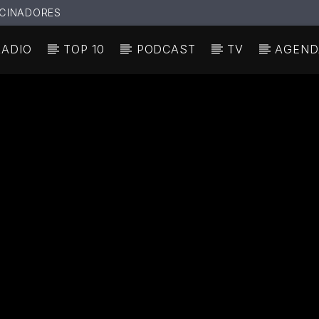
CINADORES
RADIO
TOP 10
PODCAST
TV
AGEND
N ACTUAL
ULO
TA