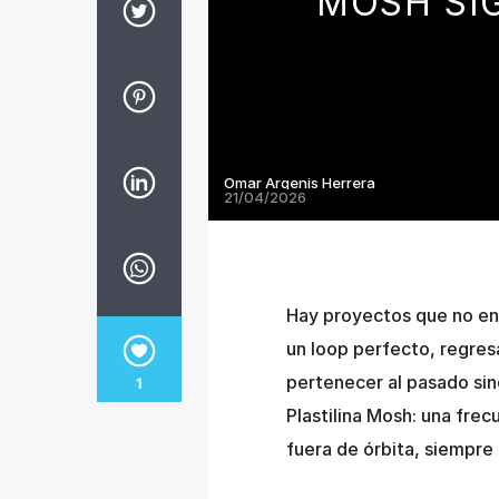
MOSH SI
Omar Argenis Herrera
21/04/2026
Hay proyectos que no en
un loop perfecto, regres
pertenecer al pasado sino
1
Plastilina Mosh: una fre
fuera de órbita, siempre