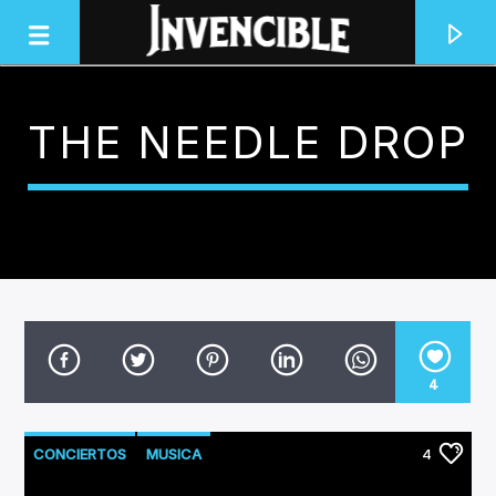
THE NEEDLE DROP
INVENCIBLE RADIO
JUNTOS SOMOS INVENCIBLES
4
CONCIERTOS
MUSICA
4