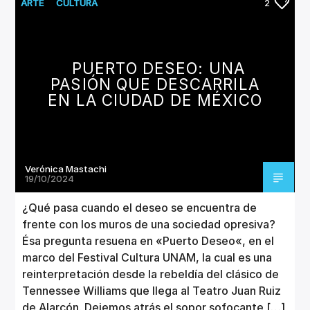
CANCIÓN ACTUAL
ARTE
CULTURA
2
TÍTULO
ARTISTA
PUERTO DESEO: UNA
PASIÓN QUE DESCARRILA
EN LA CIUDAD DE MÉXICO
Invencible Radio
Verónica Mastachi
19/10/2024
¿Qué pasa cuando el deseo se encuentra de
frente con los muros de una sociedad opresiva?
Ésa pregunta resuena en «Puerto Deseo«, en el
marco del Festival Cultura UNAM, la cual es una
reinterpretación desde la rebeldía del clásico de
Tennessee Williams que llega al Teatro Juan Ruiz
de Alarcón. Dejemos atrás el sopor sofocante […]