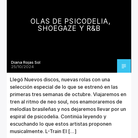
CANCIÓN ACTUAL
TÍTULO
ARTISTA
OLAS DE PSICODELIA,
SHOEGAZE Y R&B
Diana Rojas Sol
Invencible Radio
25/10/2024
Llegó Nuevos discos, nuevas rolas con una
selección especial de lo que se estrenó en las
primeras tres semanas de octubre. Viajaremos en
tren al ritmo de neo soul, nos enamoraremos de
melodías brasileñas y nos dejaremos llevar por un
espiral de psicodelia. Continúa leyendo y
escuchando lo que estos artistas proponen
musicalmente. L-Train El […]