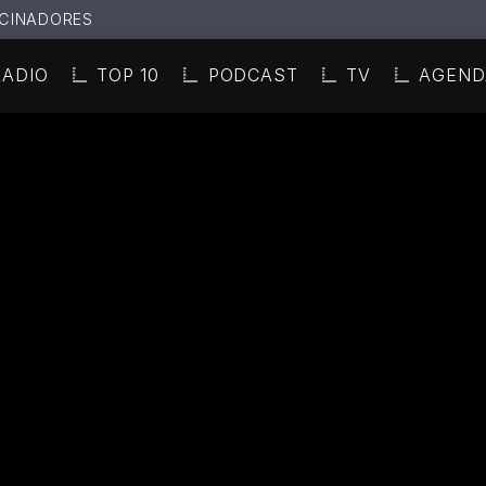
CINADORES
RADIO
TOP 10
PODCAST
TV
AGEND
N ACTUAL
ULO
TA