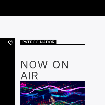
PATROCINADOR
0
NOW ON
AIR