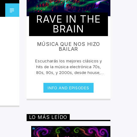
RAVE IN THE
BRAIN
MÚSICA QUE NOS HIZO
BAILAR
Escucharás los mejores clásicos y
hits de la música electrónica 70s,
80s, 90s, y 2000s, desde house,
techno, dance, psycho, trance y
más. Un encuentro musical con los
INFO AND EPISODES
grandes djs de la historia con sus
tracks y sets inolvidables. La
electrónica tiene una historia sonora
escuchala en vivo.Lunes 2pm a 4
pm | Viernes 10am a 12pm por
LO MÁS LEÍDO
invencible.net