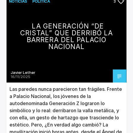
CANCIÓN ACTUAL
NOTICIAS
POLÍTICA
3
TÍTULO
ARTISTA
LA GENERACIÓN “DE
CRISTAL” QUE DERRIBÓ LA
BARRERA DEL PALACIO
NACIONAL
Invencible Radio
Javier Lether
16/11/2025
Las paredes nunca parecieron tan frágiles. Frente
a Palacio Nacional, los jóvenes de la
autodenominada Generación Z lograron lo
simbólico y lo real: derribaron la valla metálica, y
con ella, un gesto de hartazgo que trasciende lo
estético. Pero, ¿En verdad algo cambió? La
movilización inició horas antes, desde el Ángel de