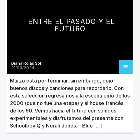
CANCIÓN ACTUAL
TÍTULO
ARTISTA
ENTRE EL PASADO Y EL
FUTURO
Diana Rojas Sol
Invencible Radio
21/03/2024
Marzo está por terminar, sin embargo, dejó
buenos discos y canciones para recordarlo. Con
esta selección regresamos a la escena emo de los
2000 (que no fue una etapa) y al house francés
de los 90. Vemos hacia el futuro con sonidos
experimentales y disfrutamos del presente con
Schoolboy Q y Norah Jones. Blue […]