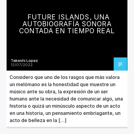
CANCIÓN ACTUAL
TÍTULO
FUTURE ISLANDS, UNA
ARTISTA
AUTOBIOGRAFÍA SONORA
CONTADA EN TIEMPO REAL
Takeshi Lopez
Invencible Radio
12/07/2022
Considero que uno de los rasgos que más valora
un melómano es la honestidad que muestre un
músico ante su obra, la expresión de un ser
humano ante la necesidad de comunicar algo, una
historia o quizá un minúsculo aspecto de un acto
en una historia, un pensamiento embriagante, un
acto de belleza en la […]