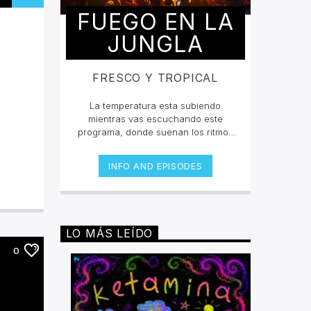
FUEGO EN LA
JUNGLA
FRESCO Y TROPICAL
La temperatura esta subiendo
mientras vas escuchando este
programa, donde suenan los ritmos
tropicales que han puesto a bailar a
miles con sus congas y sus
INFO AND EPISODES
percusiones, con sus metales y sus
bajos cadenciosos. Desde la
poderosa Salsa hasta el merengue
más guapachoso pasando por la
neotropicalia que está sacudiendo a
LO MÁS LEÍDO
América, Europa y Asia, "Fuego en la
jungla" trae el sabor de lo mejor de
0
la experimentación de ritmos
tropicales.Miércoles 4pm a 6 pm |
Sábado 2pm a 4pm por
invencible.net