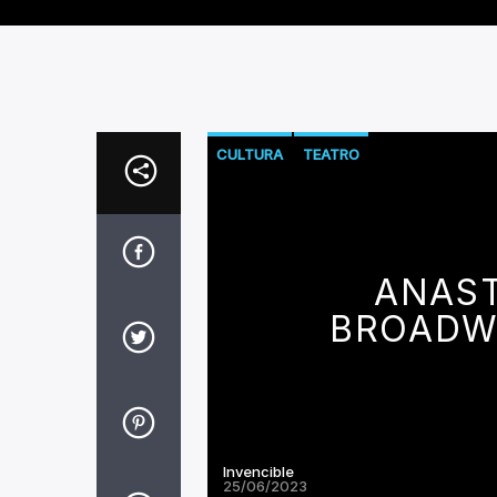
CULTURA
TEATRO
ANAST
BROADWA
Invencible
25/06/2023