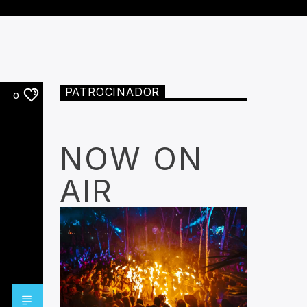
PATROCINADOR
0
NOW ON
AIR