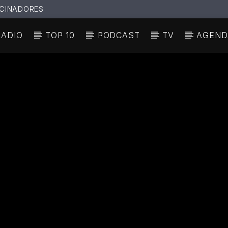
CINADORES
RADIO
TOP 10
PODCAST
TV
AGEND
N ACTUAL
ULO
TA