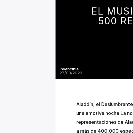
EL MUS
500 R
Invencible
27/03/2023
Aladdín, el Deslumbrant
una emotiva noche La nos
representaciones de Alad
a más de 400,000 espect