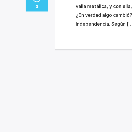
valla metálica, y con ell
3
¿En verdad algo cambió? 
Independencia. Según [