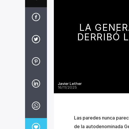
LA GENER
DERRIBÓ 
Javier Lether
16/11/2025
Las paredes nunca parecie
de la autodenominada Gene