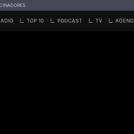
CINADORES
RADIO
TOP 10
PODCAST
TV
AGEND
N ACTUAL
ULO
TA