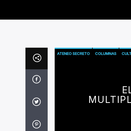
ATENEO SECRETO
COLUMNAS
CUL
E
MULTIPL