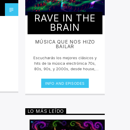
RAVE IN THE
BRAIN
MÚSICA QUE NOS HIZO
BAILAR
Escucharás los mejores clásicos y
hits de la música electrónica 70s,
80s, 90s, y 2000s, desde house,
techno, dance, psycho, trance y
más. Un encuentro musical con los
INFO AND EPISODES
grandes djs de la historia con sus
tracks y sets inolvidables. La
electrónica tiene una historia sonora
escuchala en vivo.Lunes 2pm a 4
pm | Viernes 10am a 12pm por
LO MÁS LEÍDO
invencible.net