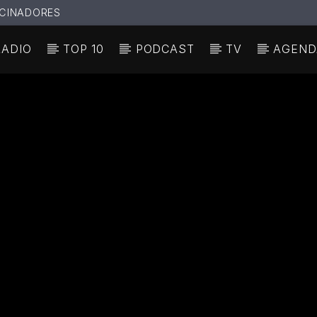
CINADORES
RADIO
TOP 10
PODCAST
TV
AGEND
N ACTUAL
ULO
TA