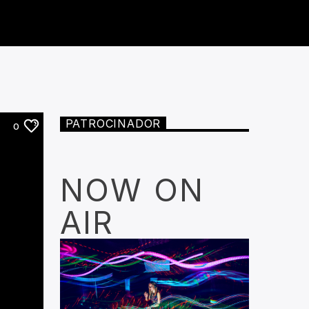
PATROCINADOR
0
NOW ON
AIR