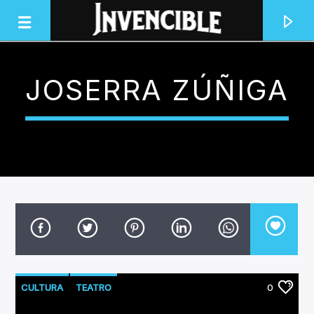
JOSERRA ZÚÑIGA
INVENCIBLE RADIO
JUNTOS SOMOS INVENCIBLES
CULTURA
TEATRO
0