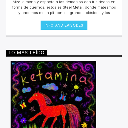
Alza la mano y espanta a los demonios con tus dedos en
forma de cuernos, estos es Steel Metal, donde mateamos
y hacemos mosh pit con los grandes clásicos y los
estrenos del Rock Metal, Trash metal, Heavy metal,
Symphonic Metal, Doom, Stoner, Nu Metal, Glam metal,
INFO AND EPISODES
Speed Metal, Black Metal, Metal Progresivo ¡y más
ruido!Miércoles 6pm a 8 pm | Domingo 10 am a 12 pm por
invencible.net
LO MÁS LEÍDO