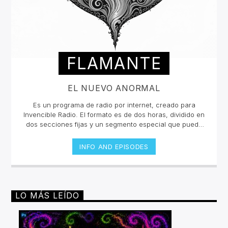
FLAMANTE
EL NUEVO ANORMAL
Es un programa de radio por internet, creado para
Invencible Radio. El formato es de dos horas, dividido en
dos secciones fijas y un segmento especial que puede
ser esporádico.Con una inclinación hacia la escena
neopsicodélica mundial, Flamante presenta nuevas
INFO AND EPISODES
exploraciones musicales (poco convencionales y
audaces) de la escena underground, sin dejar de lado
propuestas y sonidos de vanguardia de diferentes
épocas y estilos musicales.
LO MÁS LEÍDO