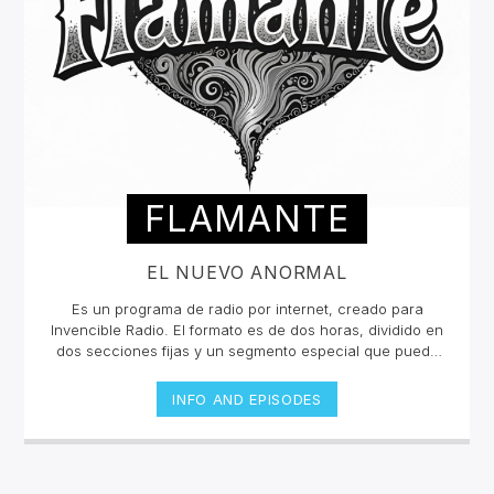
FLAMANTE
EL NUEVO ANORMAL
Es un programa de radio por internet, creado para
Invencible Radio. El formato es de dos horas, dividido en
dos secciones fijas y un segmento especial que puede
ser esporádico.Con una inclinación hacia la escena
neopsicodélica mundial, Flamante presenta nuevas
INFO AND EPISODES
exploraciones musicales (poco convencionales y
audaces) de la escena underground, sin dejar de lado
propuestas y sonidos de vanguardia de diferentes
épocas y estilos musicales.