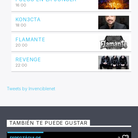
16:00
KON3CTA
18:00
FLAMANTE
20:00
REVENGE
22:00
Tweets by Invenciblenet
TAMBIÉN TE PUEDE GUSTAR
ESPECTÁCULOS
2