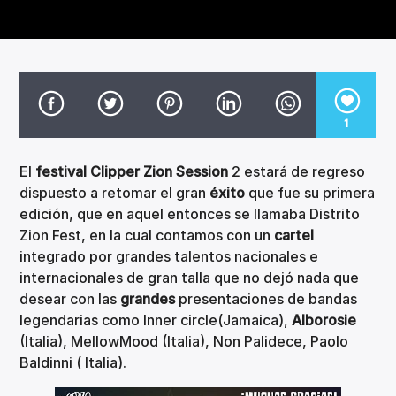
CANCIÓN ACTUAL
TÍTULO
ARTISTA
1
El
festival Clipper Zion Session
2 estará de regreso
Invencible Radio
dispuesto a retomar el gran
éxito
que fue su primera
edición, que en aquel entonces se llamaba Distrito
Zion Fest, en la cual contamos con un
cartel
integrado por grandes talentos nacionales e
internacionales de gran talla que no dejó nada que
desear con las
grandes
presentaciones de bandas
legendarias como Inner circle(Jamaica),
Alborosie
(Italia), MellowMood (Italia), Non Palidece, Paolo
Baldinni ( Italia).