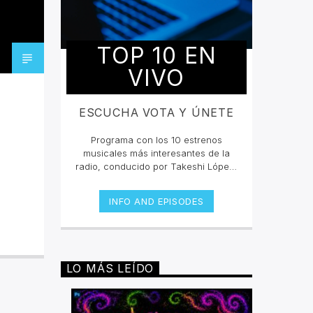
TOP 10 EN
VIVO
ESCUCHA VOTA Y ÚNETE
Programa con los 10 estrenos
musicales más interesantes de la
radio, conducido por Takeshi López,
participa en la dinámica y entra en
invencible.net ve a la pestaña de
INFO AND EPISODES
Top 10 y vota en cada canción, sólo
podrás votar una vez por cada
una.Si quieres conocer más de las
canciones y los artistas escucha en
vivo la selección todos los viernes
LO MÁS LEÍDO
10pm cada 15 días un playlist
nuevo.Escucha las retransmisiones
los martes de 2pm a 4pm por
invencible.net#juntossomosinvencible