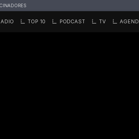
CINADORES
RADIO
TOP 10
PODCAST
TV
AGEND
N ACTUAL
ULO
TA