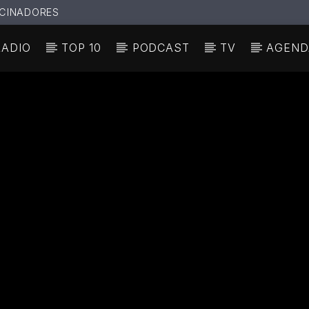
CINADORES
RADIO
TOP 10
PODCAST
TV
AGEND
N ACTUAL
ULO
TA