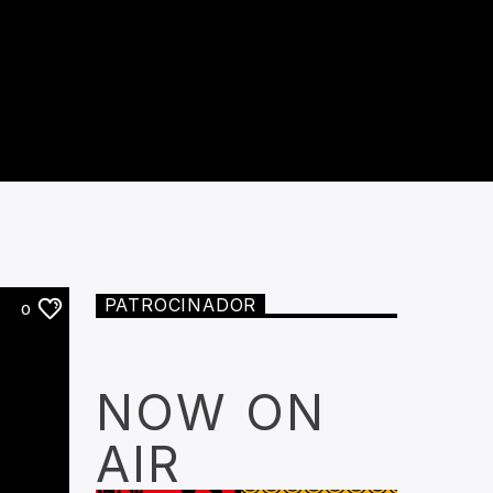
PATROCINADOR
0
NOW ON
AIR