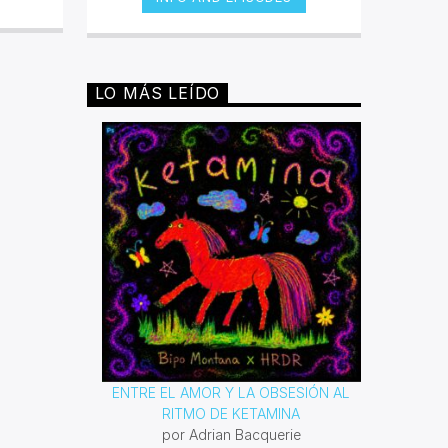
fueron negros, y bajo sus
condiciones de esclavitud fueron
desarrollando distintos géneros que
expresaban conforme a su época,
los malestares que atacaban a toda
LO MÁS LEÍDO
persona de piel oscura. Desde el
blues hasta el rap han sido
poderosas armas para lucha contra
la segregación y el racismo. Con
este espacio queremos reivindicar
todas las composiciones que esta
comunidad ha dejado para la
posteridad.
ENTRE EL AMOR Y LA OBSESIÓN AL
RITMO DE KETAMINA
por Adrian Bacquerie