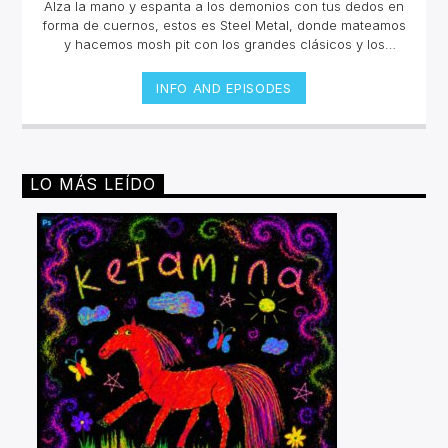
Alza la mano y espanta a los demonios con tus dedos en
forma de cuernos, estos es Steel Metal, donde mateamos
y hacemos mosh pit con los grandes clásicos y los
estrenos del Rock Metal, Trash metal, Heavy metal,
Symphonic Metal, Doom, Stoner, Nu Metal, Glam metal,
INFO AND EPISODES
Speed Metal, Black Metal, Metal Progresivo ¡y más
ruido!Miércoles 6pm a 8 pm | Domingo 10 am a 12 pm por
invencible.net
LO MÁS LEÍDO