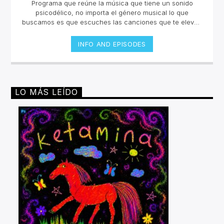
Programa que reúne la música que tiene un sonido
psicodélico, no importa el género musical lo que
buscamos es que escuches las canciones que te eleven
y te hagan sentir en un viaje sensorial. La selección está
curada por Takeshi López e invitados que nos
INFO AND EPISODES
compartirán un collage inigualable en la radio
online.Lunes y jueves 12 a 2pm por invencible.net
LO MÁS LEÍDO