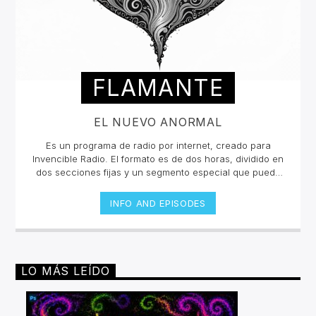
FLAMANTE
EL NUEVO ANORMAL
Es un programa de radio por internet, creado para
Invencible Radio. El formato es de dos horas, dividido en
dos secciones fijas y un segmento especial que puede
ser esporádico.Con una inclinación hacia la escena
neopsicodélica mundial, Flamante presenta nuevas
INFO AND EPISODES
exploraciones musicales (poco convencionales y
audaces) de la escena underground, sin dejar de lado
propuestas y sonidos de vanguardia de diferentes
épocas y estilos musicales.
LO MÁS LEÍDO