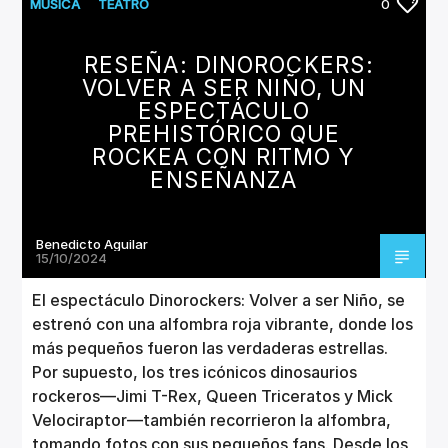
CANCIÓN ACTUAL
MUSICA
TEATRO
0
TÍTULO
ARTISTA
RESEÑA: DINOROCKERS:
VOLVER A SER NIÑO, UN
ESPECTÁCULO
PREHISTÓRICO QUE
ROCKEA CON RITMO Y
ENSEÑANZA
Invencible Radio
Benedicto Aguilar
15/10/2024
El espectáculo Dinorockers: Volver a ser Niño, se
estrenó con una alfombra roja vibrante, donde los
más pequeños fueron las verdaderas estrellas.
Por supuesto, los tres icónicos dinosaurios
rockeros—Jimi T-Rex, Queen Triceratos y Mick
Velociraptor—también recorrieron la alfombra,
tomando fotos con sus pequeños fans. Desde los