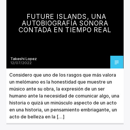
CANCIÓN ACTUAL
TÍTULO
FUTURE ISLANDS, UNA
ARTISTA
AUTOBIOGRAFÍA SONORA
CONTADA EN TIEMPO REAL
Takeshi Lopez
Invencible Radio
12/07/2022
Considero que uno de los rasgos que más valora
un melómano es la honestidad que muestre un
músico ante su obra, la expresión de un ser
humano ante la necesidad de comunicar algo, una
historia o quizá un minúsculo aspecto de un acto
en una historia, un pensamiento embriagante, un
acto de belleza en la […]