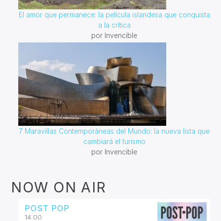
El amor que permanece: la película islandesa que conquista
a la crítica
por Invencible
7 Maravillas Contemporáneas del Mundo: la nueva lista que
cambiará el turismo
por Invencible
NOW ON AIR
POST POP
14:00