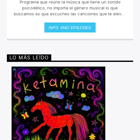
Programa que reúne la música que tiene un sonido
psicodélico, no importa el género musical lo que
buscamos es que escuches las canciones que te eleven
y te hagan sentir en un viaje sensorial. La selección está
curada por Takeshi López e invitados que nos
INFO AND EPISODES
compartirán un collage inigualable en la radio
online.Lunes y jueves 12 a 2pm por invencible.net
LO MÁS LEÍDO