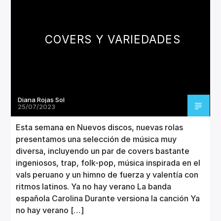
CANCIÓN ACTUAL
TÍTULO
ARTISTA
COVERS Y VARIEDADES
Diana Rojas Sol
Invencible Radio
25/07/2023
Esta semana en Nuevos discos, nuevas rolas
presentamos una selección de música muy
diversa, incluyendo un par de covers bastante
ingeniosos, trap, folk-pop, música inspirada en el
vals peruano y un himno de fuerza y valentía con
ritmos latinos. Ya no hay verano La banda
española Carolina Durante versiona la canción Ya
no hay verano […]