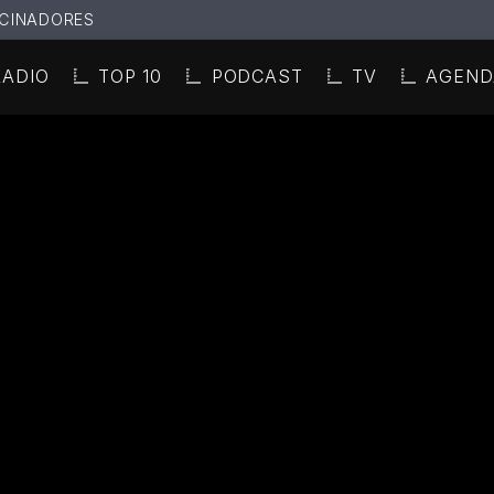
CINADORES
RADIO
TOP 10
PODCAST
TV
AGEND
N ACTUAL
ULO
TA