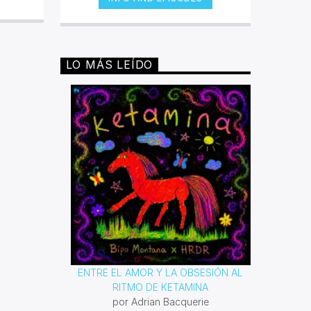
fueron negros, y bajo sus
condiciones de esclavitud fueron
desarrollando distintos géneros que
expresaban conforme a su época,
los malestares que atacaban a toda
LO MÁS LEÍDO
persona de piel oscura. Desde el
blues hasta el rap han sido
poderosas armas para lucha contra
la segregación y el racismo. Con
este espacio queremos reivindicar
todas las composiciones que esta
comunidad ha dejado para la
posteridad.
ENTRE EL AMOR Y LA OBSESIÓN AL
RITMO DE KETAMINA
por Adrian Bacquerie