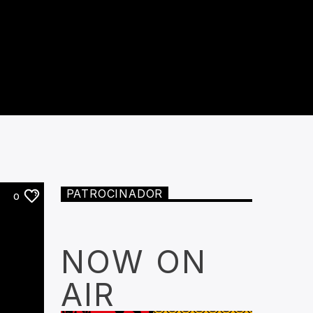
PATROCINADOR
0
NOW ON
AIR