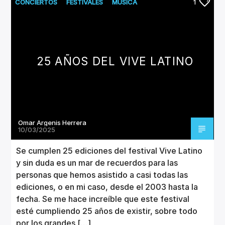
CANCIÓN ACTUAL
CONCIERTOS
FESTIVALES
MUSICA
1
TÍTULO
ARTISTA
25 AÑOS DEL VIVE LATINO
Invencible Radio
Omar Argenis Herrera
10/03/2025
Se cumplen 25 ediciones del festival Vive Latino
y sin duda es un mar de recuerdos para las
personas que hemos asistido a casi todas las
ediciones, o en mi caso, desde el 2003 hasta la
fecha. Se me hace increíble que este festival
esté cumpliendo 25 años de existir, sobre todo
por los grandes […]