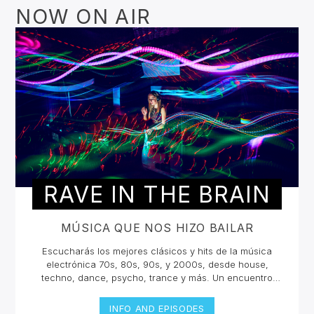
NOW ON AIR
RAVE IN THE BRAIN
MÚSICA QUE NOS HIZO BAILAR
Escucharás los mejores clásicos y hits de la música
electrónica 70s, 80s, 90s, y 2000s, desde house,
techno, dance, psycho, trance y más. Un encuentro
musical con los grandes djs de la historia con sus tracks
y sets inolvidables. La electrónica tiene una historia
INFO AND EPISODES