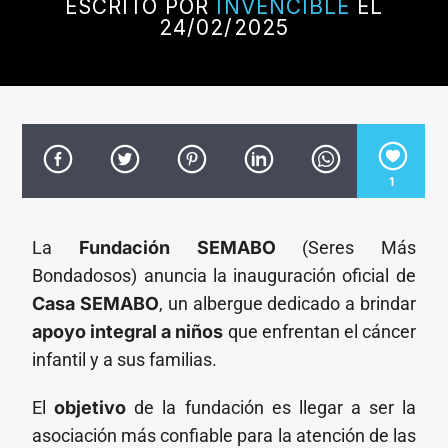
CANCIÓN ACTUAL
ESCRITO POR
INVENCIBLE
EL
24/02/2025
TÍTULO
ARTISTA
1
Invencible Radio
La
Fundación SEMABO
(Seres Más
Bondadosos) anuncia la inauguración oficial de
Casa SEMABO
, un albergue dedicado a brindar
apoyo integral a niños
que enfrentan el cáncer
infantil y a sus familias.
El
objetivo
de la fundación es llegar a ser la
asociación más confiable para la atención de las