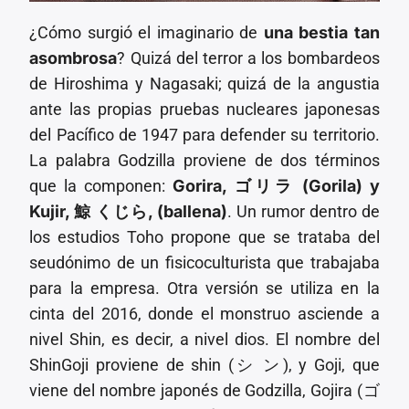
¿Cómo surgió el imaginario de
una bestia tan
asombrosa
? Quizá del terror a los bombardeos
de Hiroshima y Nagasaki; quizá de la angustia
ante las propias pruebas nucleares japonesas
del Pacífico de 1947 para defender su territorio.
La palabra Godzilla proviene de dos términos
que la componen:
Gorira,
ゴリラ
(Gorila) y
Kujir,
鯨
くじら
, (ballena)
. Un rumor dentro de
los estudios Toho propone que se trataba del
seudónimo de un fisicoculturista que trabajaba
para la empresa. Otra versión se utiliza en la
cinta del 2016, donde el monstruo asciende a
nivel Shin, es decir, a nivel dios. El nombre del
ShinGoji proviene de shin (シ ン), y Goji, que
viene del nombre japonés de Godzilla, Gojira (ゴ