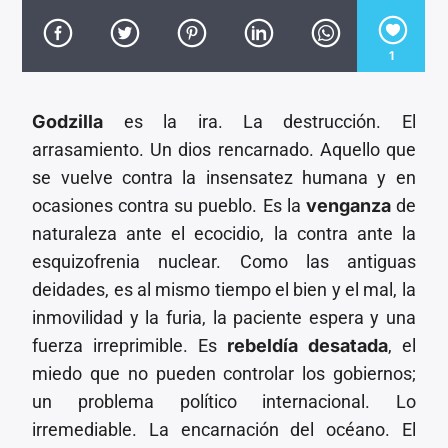
CANCIÓN ACTUAL
TÍTULO
ARTISTA
1
Godzilla
es la ira. La destrucción. El
arrasamiento. Un dios rencarnado. Aquello que
se vuelve contra la insensatez humana y en
ocasiones contra su pueblo. Es la
venganza
de
Invencible Radio
naturaleza ante el ecocidio, la contra ante la
esquizofrenia nuclear. Como las antiguas
deidades, es al mismo tiempo el bien y el mal, la
inmovilidad y la furia, la paciente espera y una
fuerza irreprimible. Es
rebeldía desatada
, el
miedo que no pueden controlar los gobiernos;
un problema político internacional. Lo
irremediable. La encarnación del océano. El