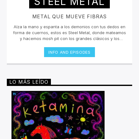
STEEL METAL
METAL QUE MUEVE FIBRAS
Alza la mano y espanta a los demonios con tus dedos en
forma de cuernos, estos es Steel Metal, donde mateamos
y hacemos mosh pit con los grandes clásicos y los
estrenos del Rock Metal, Trash metal, Heavy metal,
Symphonic Metal, Doom, Stoner, Nu Metal, Glam metal,
INFO AND EPISODES
Speed Metal, Black Metal, Metal Progresivo ¡y más
ruido!Miércoles 6pm a 8 pm | Domingo 10 am a 12 pm por
invencible.net
LO MÁS LEÍDO