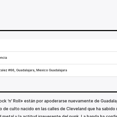
ncia
alez #66, Guadalajara, Mexico Guadalajara
 Rock ‘n’ Roll» están por apoderarse nuevamente de Guadala
o de culto nacido en las calles de Cleveland que ha sabido
d metal y la actitud irreverente del punk. La banda ha conf