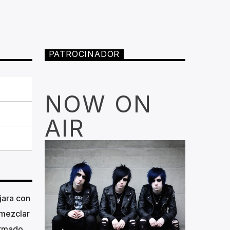
PATROCINADOR
NOW ON
AIR
jara con
 mezclar
irmado