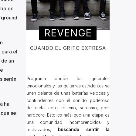
rio de
erground
REVENGE
un
CUANDO EL GRITO EXPRESA
 para el
 de un
Se
os serán
Programa donde los guturales
emocionales y las guitarras estridentes se
unen delante de unas baterías veloces y
contundentes con el sonido poderoso
a ha
del metal core, el emo, screamo, post
 que se
hardcore. Esto es más que una etapa es
una comunidad incomprendidos y
rechazados,
buscando sentir la