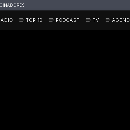
CINADORES
RADIO
TOP 10
PODCAST
TV
AGEND
N ACTUAL
ULO
TA