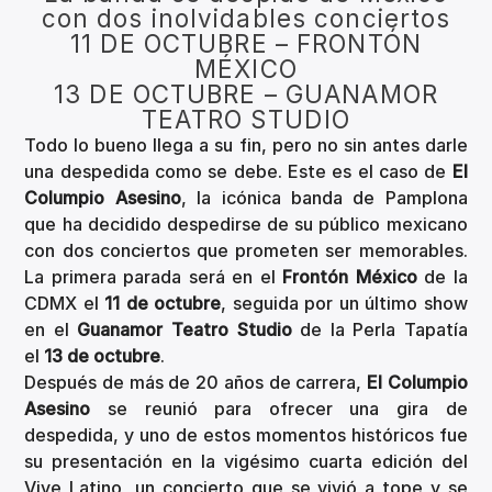
con dos inolvidables conciertos
11 DE OCTUBRE – FRONTÓN
MÉXICO
13 DE OCTUBRE – GUANAMOR
TEATRO STUDIO
Todo lo bueno llega a su fin, pero no sin antes darle
una despedida como se debe. Este es el caso de
El
Columpio Asesino
, la icónica banda de Pamplona
que ha decidido despedirse de su público mexicano
con dos conciertos que prometen ser memorables.
La primera parada será en el
Frontón México
de la
CDMX el
11 de octubre
, seguida por un último show
en el
Guanamor Teatro Studio
de la Perla Tapatía
el
13 de octubre
.
Después de más de 20 años de carrera,
El Columpio
Asesino
se reunió para ofrecer una gira de
despedida, y uno de estos momentos históricos fue
su presentación en la vigésimo cuarta edición del
Vive Latino, un concierto que se vivió a tope y se