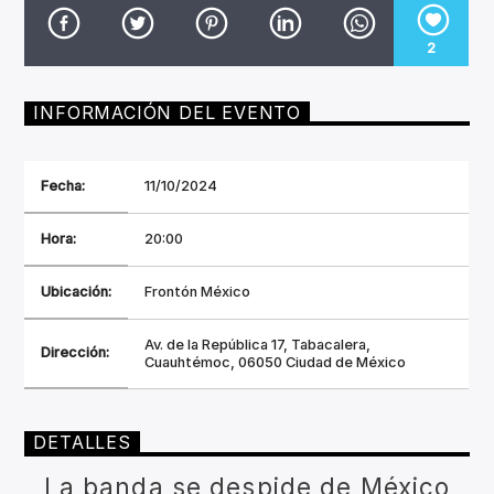
CANCIÓN ACTUAL
TÍTULO
2
ARTISTA
INFORMACIÓN DEL EVENTO
Fecha:
11/10/2024
Invencible Radio
Hora:
20:00
Ubicación:
Frontón México
Av. de la República 17, Tabacalera,
Dirección:
Cuauhtémoc, 06050 Ciudad de México
DETALLES
La banda se despide de México