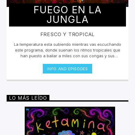
FUEGO EN LA
JUNGLA
FRESCO Y TROPICAL
La temperatura esta subiendo mientras vas escuchando
este programa, donde suenan los ritmos tropicales que
han puesto a bailar a miles con sus congas y sus
percusiones, con sus metales y sus bajos cadenciosos.
Desde la poderosa Salsa hasta el merengue más
INFO AND EPISODES
guapachoso pasando por la neotropicalia que está
sacudiendo a América, Europa y Asia, "Fuego en la
jungla" trae el sabor de lo mejor de la experimentación
de ritmos tropicales.Miércoles 4pm a 6 pm | Sábado 2pm
a 4pm por invencible.net
LO MÁS LEÍDO