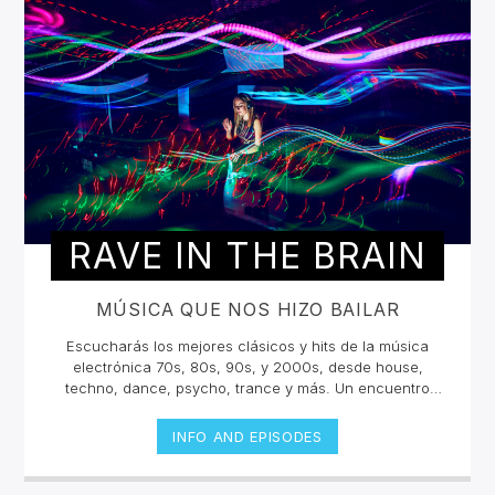
RAVE IN THE BRAIN
MÚSICA QUE NOS HIZO BAILAR
Escucharás los mejores clásicos y hits de la música
electrónica 70s, 80s, 90s, y 2000s, desde house,
techno, dance, psycho, trance y más. Un encuentro
musical con los grandes djs de la historia con sus tracks
y sets inolvidables. La electrónica tiene una historia
INFO AND EPISODES
sonora escuchala en vivo.Lunes 2pm a 4 pm | Viernes
10am a 12pm por invencible.net