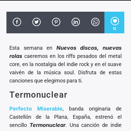
CANCIÓN ACTUAL
TÍTULO
ARTISTA
12
Esta semana en
Nuevos discos, nuevas
rolas
caeremos en los riffs pesados del metal
Invencible Radio
core, en la nostalgia del indie rock y en el suave
vaivén de la música soul. Disfruta de estas
canciones que elegimos para ti.
Termonuclear
Perfecto Miserable
, banda originaria de
Castellón de la Plana, España, estrenó el
sencillo
Termonuclea
r
. Una canción de indie