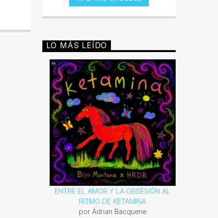
fueron negros, y bajo sus
condiciones de esclavitud fueron
desarrollando distintos géneros que
expresaban conforme a su época,
los malestares que atacaban a toda
LO MÁS LEÍDO
persona de piel oscura. Desde el
blues hasta el rap han sido
poderosas armas para lucha contra
la segregación y el racismo. Con
este espacio queremos reivindicar
todas las composiciones que esta
comunidad ha dejado para la
posteridad.
ENTRE EL AMOR Y LA OBSESIÓN AL
RITMO DE KETAMINA
por Adrian Bacquerie