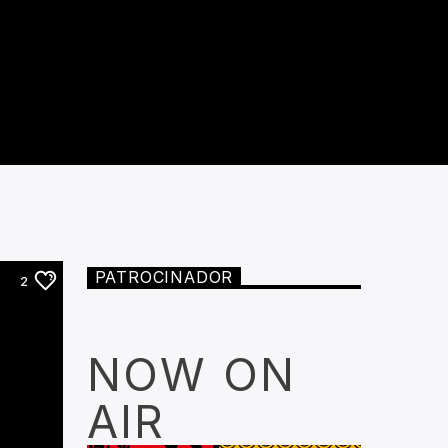
PATROCINADOR
2
NOW ON
AIR