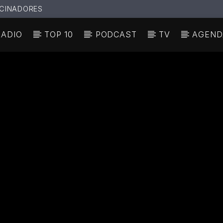
CINADORES
RADIO
TOP 10
PODCAST
TV
AGEND
N ACTUAL
ULO
TA