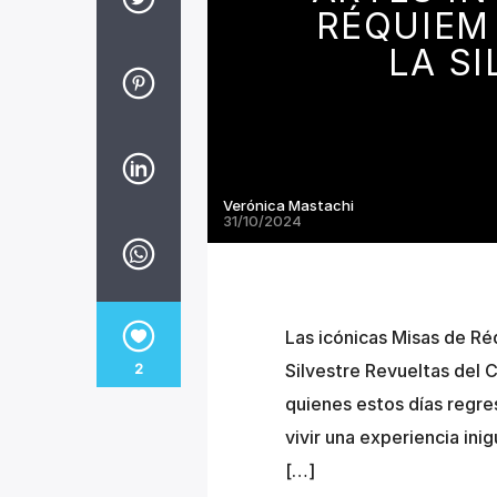
RÉQUIEM
LA S
Verónica Mastachi
31/10/2024
Las icónicas Misas de Ré
Silvestre Revueltas del C
2
quienes estos días regre
vivir una experiencia ini
[…]