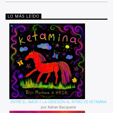
todos los viernes 10pm cada 15 días un playlist
nuevo.Escucha las retransmisiones los martes de 2pm a
4pm por invencible.net#juntossomosinvencible
LO MÁS LEÍDO
ENTRE EL AMOR Y LA OBSESIÓN AL RITMO DE KETAMINA
por Adrian Bacquerie