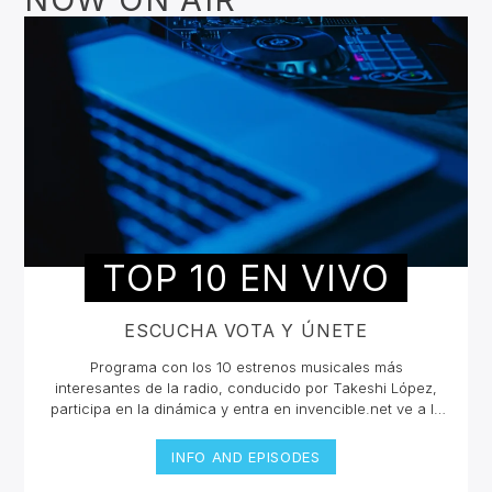
TOP 10 EN VIVO
ESCUCHA VOTA Y ÚNETE
Programa con los 10 estrenos musicales más
interesantes de la radio, conducido por Takeshi López,
participa en la dinámica y entra en invencible.net ve a la
pestaña de Top 10 y vota en cada canción, sólo podrás
votar una vez por cada una.Si quieres conocer más de
INFO AND EPISODES
las canciones y los artistas escucha en vivo la selección