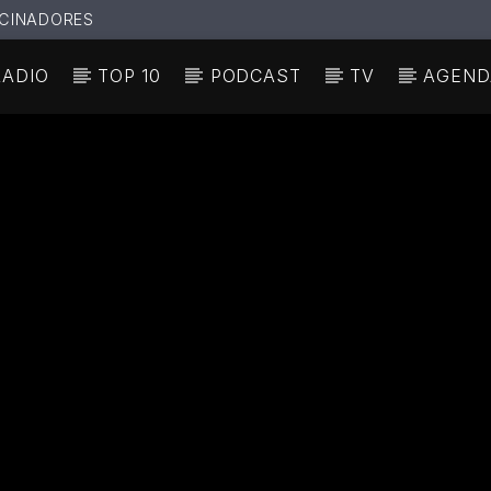
CINADORES
RADIO
TOP 10
PODCAST
TV
AGEND
N ACTUAL
ULO
TA