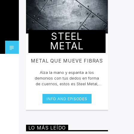
STEEL
METAL
METAL QUE MUEVE FIBRAS
Alza la mano y espanta a los
demonios con tus dedos en forma
de cuernos, estos es Steel Metal,
donde mateamos y hacemos mosh
pit con los grandes clásicos y los
INFO AND EPISODES
estrenos del Rock Metal, Trash
metal, Heavy metal, Symphonic
Metal, Doom, Stoner, Nu Metal, Glam
metal, Speed Metal, Black Metal,
Metal Progresivo ¡y más
LO MÁS LEÍDO
ruido!Miércoles 6pm a 8 pm |