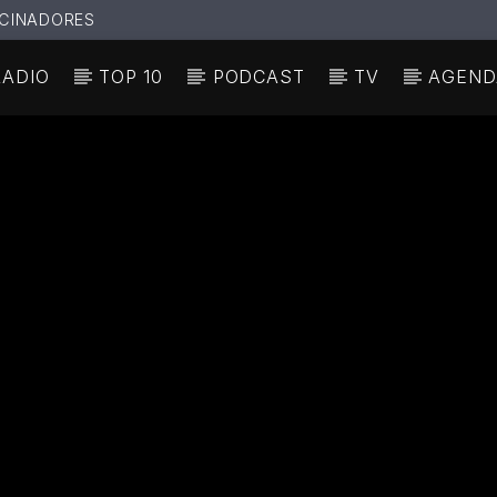
CINADORES
RADIO
TOP 10
PODCAST
TV
AGEND
N ACTUAL
ULO
TA