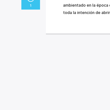
ambientado en la época d
1
toda la intención de abri