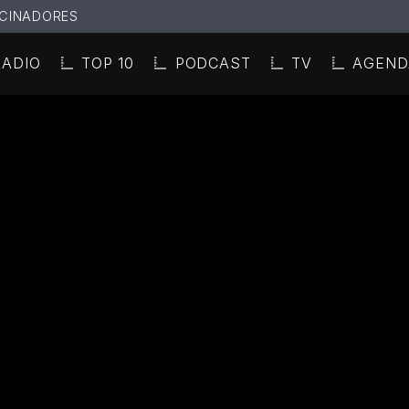
CINADORES
RADIO
TOP 10
PODCAST
TV
AGEND
N ACTUAL
ULO
TA