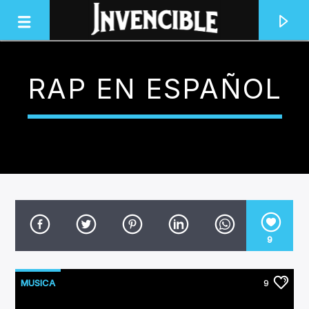
RAP EN ESPAÑOL
INVENCIBLE RADIO
JUNTOS SOMOS INVENCIBLES
9
MUSICA
9