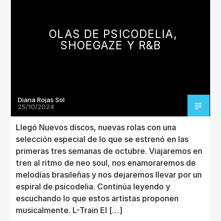
CANCIÓN ACTUAL
TÍTULO
ARTISTA
OLAS DE PSICODELIA,
SHOEGAZE Y R&B
Diana Rojas Sol
Invencible Radio
25/10/2024
Llegó Nuevos discos, nuevas rolas con una
selección especial de lo que se estrenó en las
primeras tres semanas de octubre. Viajaremos en
tren al ritmo de neo soul, nos enamoraremos de
melodías brasileñas y nos dejaremos llevar por un
espiral de psicodelia. Continúa leyendo y
escuchando lo que estos artistas proponen
musicalmente. L-Train El […]