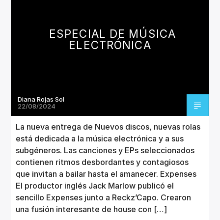
CANCIÓN ACTUAL
TÍTULO
ARTISTA
ESPECIAL DE MÚSICA
ELECTRÓNICA
Diana Rojas Sol
Invencible Radio
22/08/2024
La nueva entrega de Nuevos discos, nuevas rolas
está dedicada a la música electrónica y a sus
subgéneros. Las canciones y EPs seleccionados
contienen ritmos desbordantes y contagiosos
que invitan a bailar hasta el amanecer. Expenses
El productor inglés Jack Marlow publicó el
sencillo Expenses junto a Reckz’Capo. Crearon
una fusión interesante de house con […]