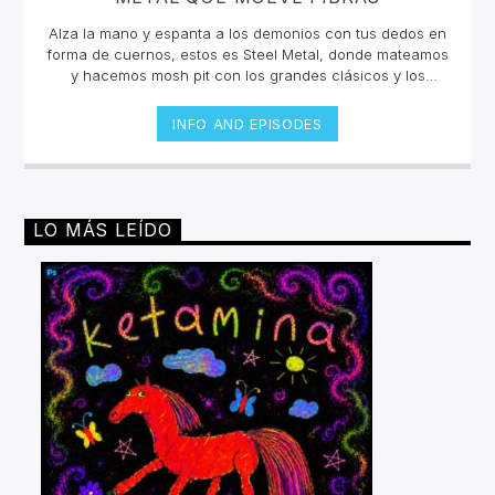
Alza la mano y espanta a los demonios con tus dedos en
forma de cuernos, estos es Steel Metal, donde mateamos
y hacemos mosh pit con los grandes clásicos y los
estrenos del Rock Metal, Trash metal, Heavy metal,
Symphonic Metal, Doom, Stoner, Nu Metal, Glam metal,
INFO AND EPISODES
Speed Metal, Black Metal, Metal Progresivo ¡y más
ruido!Miércoles 6pm a 8 pm | Domingo 10 am a 12 pm por
invencible.net
LO MÁS LEÍDO