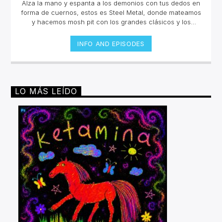
Alza la mano y espanta a los demonios con tus dedos en
forma de cuernos, estos es Steel Metal, donde mateamos
y hacemos mosh pit con los grandes clásicos y los
estrenos del Rock Metal, Trash metal, Heavy metal,
Symphonic Metal, Doom, Stoner, Nu Metal, Glam metal,
INFO AND EPISODES
Speed Metal, Black Metal, Metal Progresivo ¡y más
ruido!Miércoles 6pm a 8 pm | Domingo 10 am a 12 pm por
invencible.net
LO MÁS LEÍDO