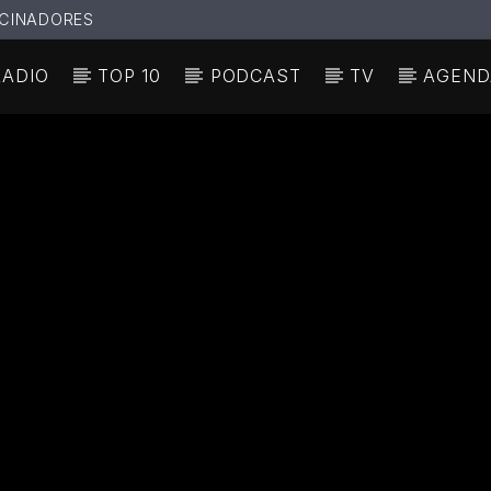
CINADORES
RADIO
TOP 10
PODCAST
TV
AGEND
N ACTUAL
ULO
TA