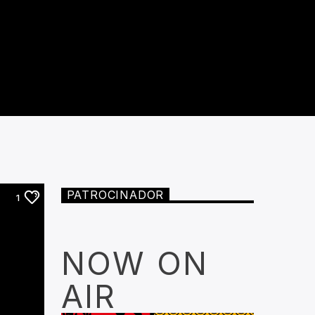
PATROCINADOR
1
NOW ON
AIR