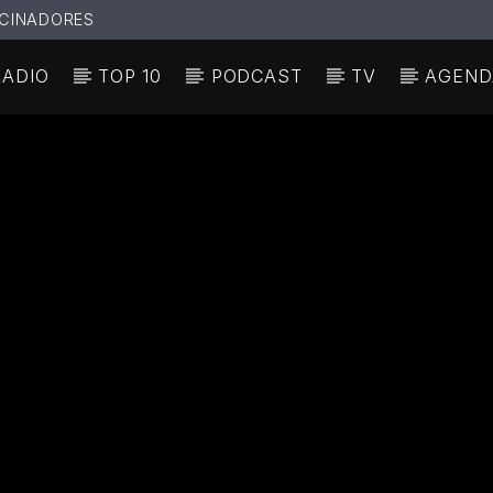
CINADORES
RADIO
TOP 10
PODCAST
TV
AGEND
N ACTUAL
ULO
TA