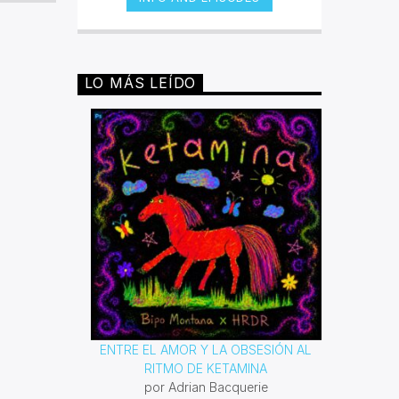
fueron negros, y bajo sus
condiciones de esclavitud fueron
desarrollando distintos géneros que
expresaban conforme a su época,
los malestares que atacaban a toda
LO MÁS LEÍDO
persona de piel oscura. Desde el
blues hasta el rap han sido
poderosas armas para lucha contra
la segregación y el racismo. Con
este espacio queremos reivindicar
todas las composiciones que esta
comunidad ha dejado para la
posteridad.
ENTRE EL AMOR Y LA OBSESIÓN AL
RITMO DE KETAMINA
por Adrian Bacquerie