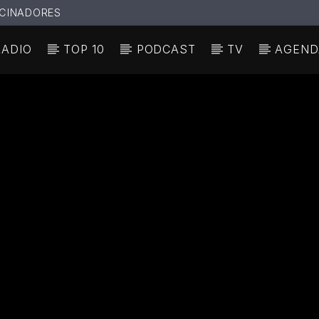
CINADORES
RADIO
TOP 10
PODCAST
TV
AGEND
N ACTUAL
ULO
TA