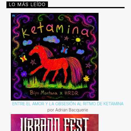
que mejor acompañándolo de melodías que nos inviten a
LO MÁS LEÍDO
reflexionar sobre este tema que no solo es importante
sino vital.
ENTRE EL AMOR Y LA OBSESIÓN AL RITMO DE KETAMINA
por Adrian Bacquerie