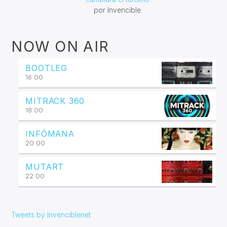
por Invencible
NOW ON AIR
BOOTLEG
16:00
MITRACK 360
18:00
INFÓMANA
20:00
MUTART
22:00
Tweets by Invenciblenet