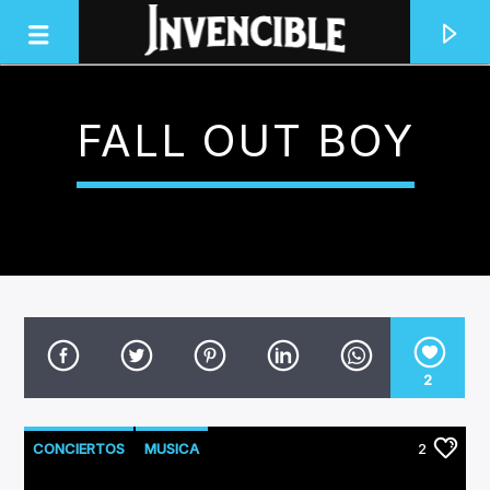
FALL OUT BOY
INVENCIBLE RADIO
JUNTOS SOMOS INVENCIBLES
2
CONCIERTOS
MUSICA
2