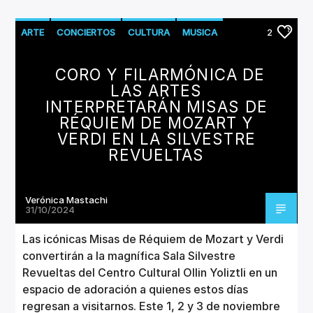
CANCIÓN ACTUAL
TÍTULO
ARTE
CONCIERTOS
CULTURA
MUSICA
2
ARTISTA
CORO Y FILARMÓNICA DE
LAS ARTES
INTERPRETARÁN MISAS DE
RÉQUIEM DE MOZART Y
VERDI EN LA SILVESTRE
Invencible Radio
REVUELTAS
Verónica Mastachi
31/10/2024
Las icónicas Misas de Réquiem de Mozart y Verdi
convertirán a la magnífica Sala Silvestre
Revueltas del Centro Cultural Ollin Yoliztli en un
espacio de adoración a quienes estos días
regresan a visitarnos. Este 1, 2 y 3 de noviembre