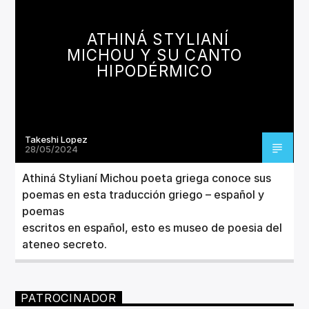
CANCIÓN ACTUAL
TÍTULO
ATHINÁ STYLIANÍ
ARTISTA
MICHOU Y SU CANTO
HIPODÉRMICO
Takeshi Lopez
Invencible Radio
28/05/2024
Athiná Stylianí Michou poeta griega conoce sus
poemas en esta traducción griego – español y
poemas
escritos en español, esto es museo de poesia del
ateneo secreto.
PATROCINADOR